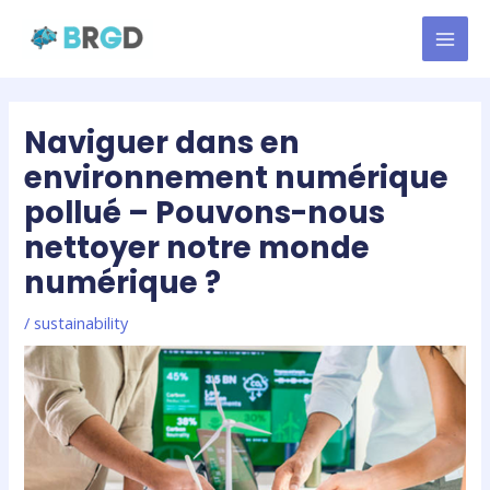
Skip
MAI
to
MEN
content
Naviguer dans en
environnement numérique
pollué – Pouvons-nous
nettoyer notre monde
numérique ?
/
sustainability